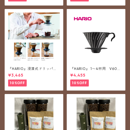
『HARIO』浸漬式ドリッパー
『HARIO』 1〜4杯用 V60メ
スイッチ SSD-200-B（ハリ
タルドリッパー マットブラ
¥3,465
¥4,455
オ）
ック VDMR-02-MB（ハリ
オ）
10%OFF
10%OFF