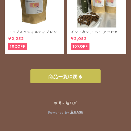
トップスペシャルティブレン
インドネシア バリ アラビカ 神
ドNo.1【月の癒し】 200g
山200g
¥2,232
¥2,052
コーヒー粉
10%OFF
10%OFF
商品一覧に戻る
© 月の焙煎所
Powered by