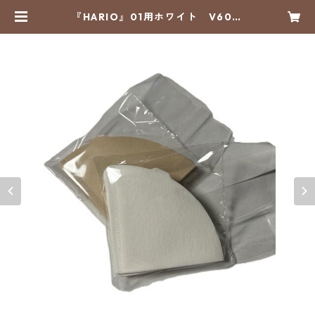
『HARIO』01用ホワイト V60ペ
ーパーフィルター01W【クリックポ
スト対応のため50X2に再パッケー
ジ済み】 | 月の焙煎所