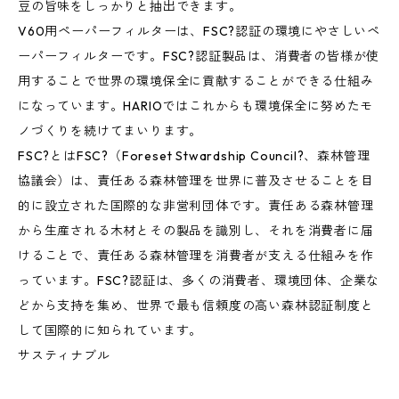
豆の旨味をしっかりと抽出できます。
V60用ペーパーフィルターは、FSC?認証の環境にやさしいペ
ーパーフィルターです。FSC?認証製品は、消費者の皆様が使
用することで世界の環境保全に貢献することができる仕組み
になっています。HARIOではこれからも環境保全に努めたモ
ノづくりを続けてまいります。
FSC?とはFSC?（Foreset Stwardship Council?、森林管理
協議会）は、責任ある森林管理を世界に普及させることを目
的に設立された国際的な非営利団体です。責任ある森林管理
から生産される木材とその製品を識別し、それを消費者に届
けることで、責任ある森林管理を消費者が支える仕組みを作
っています。FSC?認証は、多くの消費者、環境団体、企業な
どから支持を集め、世界で最も信頼度の高い森林認証制度と
して国際的に知られています。
サスティナブル