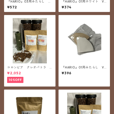
『HARIO』03用みたらし V6
『HARIO』01用ホワイト V6
0ペーパーフィルター03M
0ペーパーフィルター01W【ク
¥572
¥374
【クリックポスト対応のため5
リックポスト対応のため50X2
0X2に再パッケージ済み】
に再パッケージ済み】
コロンビア クレオパトラ 2
『HARIO』01用みたらし V6
00g 豆のまま
0ペーパーフィルター01M
¥2,052
¥396
【クリックポスト対応のため5
0X2に再パッケージ済み】
10%OFF