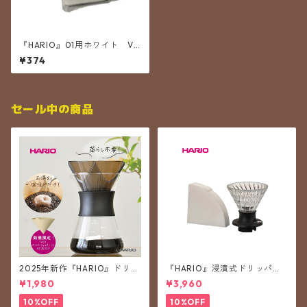
『HARIO』01用ホワイト V6
0ペーパーフィルター01W【ク
¥374
リックポスト対応のため50X2
に再パッケージ済み】
セール中の商品
2025年新作『HARIO』ドリッ
『HARIO』浸漬式ドリッパー
プ初心者向におすすめ お手
スイッチ SSD-360-B（ハリ
¥1,980
¥3,960
軽コーヒーポット1st OCP-40
オ）
-B（ハリオ）
10%OFF
10%OFF