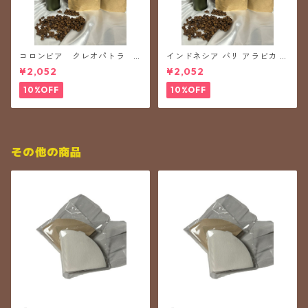
コロンビア クレオパトラ 2
インドネシア バリ アラビカ 神
00g 豆のまま
山200g
¥2,052
¥2,052
10%OFF
10%OFF
その他の商品